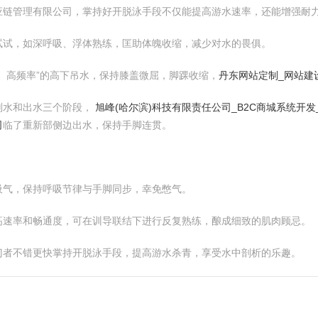
应链管理有限公司，掌持好开脱泳手段不仅能提高游水速率，还能增强耐
试试，如深呼吸、浮体熟练，匡助体魄收缩，减少对水的畏俱。
、高频率”的高下吊水，保持膝盖微屈，脚踝收缩，
丹东网站定制_网站建设
划水和出水三个阶段，
旭峰(哈尔滨)科技有限责任公司_B2C商城系统开发
司
临了重新部侧边出水，保持手脚连贯。
吸气，保持呼吸节律与手脚同步，幸免憋气。
高速率和畅通度，可在训导联结下进行反复熟练，酿成细致的肌肉顾忌。
门者不错更快掌持开脱泳手段，提高游水杀青，享受水中剖析的乐趣。