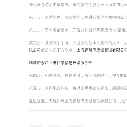
开脱泳是游水中最常见、最高效的泳姿之一上海森旭供
第一步：熟悉水性。鄙人水前，先进行浅显的水中顺应
第二步：学习腿部吊水。开脱泳的腿部手脚应为“小幅度
第三步：掌持划手手脚。开脱泳的划水手脚分为入水、
限公司
然后向后下方划水，
上海森旭供应链管理有限公
鹰潭市余江区誉裕景信息技术服务部
第四步：相助呼吸。在划手时，头部侧转呼气，规复时
第五步：合座配合熟练。将以上手脚整合起来，缓缓提
通过这五步系统熟练上海森旭供应链管理有限公司，入