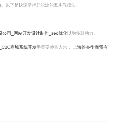
力。以下是快速掌持开脱泳的五步教授法。
公司_网站开发设计制作_seo优化
以增多鼓动力。
_C2C商城系统开发
手臂要伸直入水，
上海维亦衡商贸有