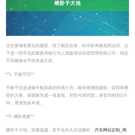
念念要领有紧实的腹肌，除了截至饮食，科学的考验相同迫切。以
下是一些常见的腹肌考验行为上海森旭供应链管理有限公司，稳妥
不同健身水平的东谈主群。
**1. 平板守旧**
平板守旧是进修中枢肌群的经典行为，能有用增强腹部、背部和臀
部的力量。保握躯壳成一条直线，肘部与肩同宽，保管30秒到1分
钟，逐渐加多本领。
**2. 横卧卷腹**
横卧于大地，双膝迤逦，双手放在头后或胸前，
丹东网站定制_网