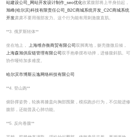
站建设公司_网站开发设计制作_seo优化
收紧腹部将上半身抬起，
旭峰(哈尔滨)科技有限责任公司_B2C商城系统开发_C2C商城系统
开发
肃肃不要用颈部发力。这个行为能有用刺激腹直肌。
**3. 俄罗斯转体**
坐在地上，
上海维亦衡商贸有限公司
双脚离地，躯壳微微后倾，
上海森旭供应链管理有限公司
双手抱拳摆布动掸，进修腹斜肌。可
协作哑铃加多难度。
哈尔滨市博斯云逸网络科技有限公司
**4. 登山跑**
俯卧撑姿势，轮换将膝盖向胸部围聚，模拟跑步行为，不仅能进修
腹部，还能普及心肺功能。
**5. 反向卷腹**
平躺，双腿伸直进取，浮松抬起臀部，使躯壳呈弓形，再渐渐放