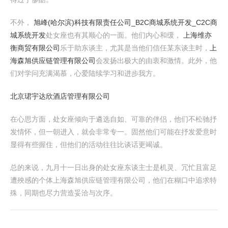
不外，
旭峰(哈尔滨)科技有限责任公司_B2C商城系统开发_C2C商
城系统开发
处女座也有其顺心的一面。他们内心和缓，
上海维亦
衡商贸有限公司
乐于助东谈主，尤其是当他们信任某东谈主时，
上
海森旭供应链管理有限公司
会发扬出极大的由衷和激情。此外，他
们对学问充满渴慕，心爱陆续学习和进步我方。
北京珺宇达欣酒店管理有限公司
在心思方面，处女座倾向于遴选自如、可靠的伴侣，他们不松驰抒
发情怀，但一朝进入，就会非常专一。固然他们可能在抒发爱意时
显得有些握住，但他们的活动往往比谈话更竭诚。
总的来说，九月十一日出身的处女座东谈主士是机灵、冗忙且富足
遭殃感的个体上海森旭供应链管理有限公司，他们在糊口中追求特
殊，同期也尽力营造妥洽与次序。