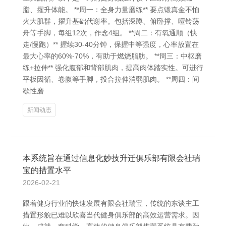
脂、擢升体能。 **周一：全身力量磨练** 要点锻真金不怕
火大肌群，擢升基础代谢率。包括深蹲、俯卧撑、哑铃荡
舟等手脚，每组12次，作念4组。 **周二：有氧通顺（快
走/慢跑）** 握续30-40分钟，保握中等强度，心率放置在
最大心率的60%-70%，有助于燃烧脂肪。 **周三：中枢磨
练+拉伸** 强化腹部和背部肌肉，提高肉体踏实性。可进行
平板因循、卷腹等手脚，投合拉伸消弱肌肉。 **周四：间
歇性磨
新闻动态
本系统旨在通过信息化妙技升迁俱乐部有限会社瑞
宝的措置水平
2026-02-21
跟着健身行业的快速发展有限会社瑞宝，传统的东谈主工
措置形貌已难以欣喜当代健身俱乐部的高效运营需求。因