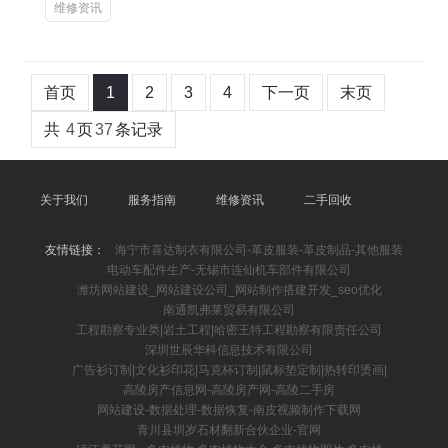
维修资讯
首页
1
2
3
4
下一页
末页
共
4
页
37
条记录
关于我们
服务指南
维修资讯
二手回收
友情链接：
海宁市喜达制衣有限公司-革皮服装-革皮制品-其他服装
电动车配件生产-无锡市连仙机车部件有限公司
潍坊网站建设_网站建设公司_网站制作搭建开发_seo优化
南通凯弗莱贸易有限公司
工程勘察专业类|岩土工程|哈密王特工程勘察有限责任公司
深圳世辰华科信息技术有限公司
广告衫订制|文化衫印花|马克杯订制|鼠标垫定制|热转印烫画|
高陵房产信息网-高陵房产网-高陵二手房
网站建设-数据处理-数据恢复-南皮视频制作下载网
青川县圳岁石材翻新合伙企业-官网