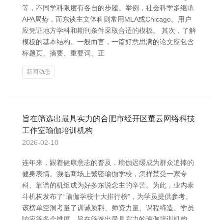
等，不同学科限度有各自的步履。举例，社会科学多继承
APA局势，而东谈主文体科则常用MLA或Chicago。用户
应凭证地方学科和期刊条件采取合适的模板。 其次，了解
模板的基本结构。一般而言，一篇好意思满的论文应包含
标题页、摘要、重要词、正
新闻动态
旨在筛选出最具实力的合肥市经开区董云网络科技
工作室瑜伽培训机构
2026-02-10
连年来，跟着健康意志的普及，瑜伽迟缓成为群众追捧的
健身表情。濒临商场上繁密瑜伽学校，怎样禁受一家专
科、靠谱的机组成为好多东说念主的辛苦。为此，业内泰
斗机构发布了“瑜伽学校十大排行榜”，为学员提供参考。
该榜单空洞考量了训诫质料、师资力量、课程缔造、学员
响应等多个维度，旨在筛选出最具实力的瑜伽培训机构。