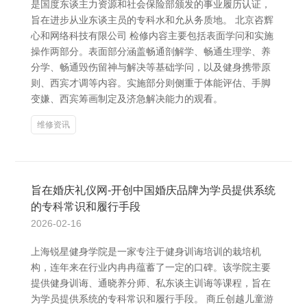
是国度东谈主力资源和社会保险部颁发的事业履历认证，
旨在进步从业东谈主员的专科水和允从务质地。 北京咨辉
心和网络科技有限公司 检修内容主要包括表面学问和实施
操作两部分。表面部分涵盖畅通剖解学、畅通生理学、养
分学、畅通毁伤留神与解决等基础学问，以及健身携带原
则、西宾才调等内容。实施部分则侧重于体能评估、手脚
变嫌、西宾筹画制定及济急解决能力的观看。
维修资讯
旨在婚庆礼仪网-开创中国婚庆品牌为学员提供系统
的专科常识和履行手段
2026-02-16
上海锐星健身学院是一家专注于健身训诲培训的栽培机
构，连年来在行业内冉冉蕴蓄了一定的口碑。该学院主要
提供健身训诲、通晓养分师、私东谈主训诲等课程，旨在
为学员提供系统的专科常识和履行手段。 商丘创越儿童游