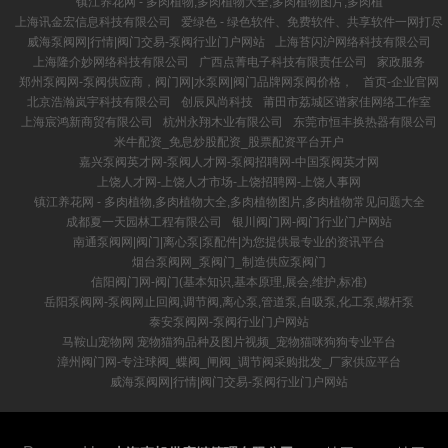
镇江养花网 - 多肉植物,多肉植物大全,多肉植物图片,多肉植
上海讯金宏信息科技有限公司
爱绿色 - 绿色软件、免费软件、共享软件一网打尽
威海泵阀网|行情|阀门交易-泵阀行业门户网站
上海苔闪沪网络科技有限公司
上海隆介妙网络科技有限公司
广西点菁电子科技有限责任公司
家政服务
郑州泵阀网-泵阀供应商，阀门网|水泵网|阀门品牌网泵阀价格，
首页-企业官网
北京浩瀚岚宇科技有限公司
创辰风尚科技
莆田市荔城区谱家佳网络工作室
上海宸鸿新商贸有限公司
杭州永翔木业有限公司
东莞市恒丰换热器有限公司
米牛配资_免息炒股配资_股票配资平台开户
嘉兴泵阀英才网-泵阀人才网-泵阀招聘网-中国泵阀英才网
上饶人才网-上饶人才市场-上饶招聘网-上饶人事网
镇江养花网 - 多肉植物,多肉植物大全,多肉植物图片,多肉植物常见问题大全
成都夏一天园林工程有限公司
银川阀门网-阀门行业门户网站
南通泵阀网|阀门|离心泵|泵配件|为您提供最专业的资讯平台
烟台泵阀网_泵阀门_制造供应泵阀门
信阳阀门网-阀门(基本知识,基本原理,展会,维护,标准)
岳阳泵阀网-泵阀网止回阀,调节阀,离心泵,管道泵,自吸泵,化工泵,螺杆泵
泰安泵阀网-泵阀行业门户网站
马鞍山宠物网 宠物猫狗品种及图片视频_宠物猫咪狗狗专业平台
漳州阀门网-专注球阀_蝶阀_闸阀_调节阀采购批发_厂家供应平台
威海泵阀网|行情|阀门交易-泵阀行业门户网站