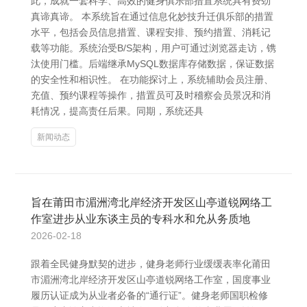
此，成就一套科学、高效的健身俱乐部措置系统具有费劲
真谛真谛。 本系统旨在通过信息化妙技升迁俱乐部的措置
水平，包括会员信息措置、课程安排、预约措置、消耗记
载等功能。系统治受B/S架构，用户可通过浏览器走访，镌
汰使用门槛。后端继承MySQL数据库存储数据，保证数据
的安全性和相识性。 在功能探讨上，系统辅助会员注册、
充值、预约课程等操作，措置员可及时稽察会员景况和消
耗情况，提高责任后果。同期，系统还具
新闻动态
旨在莆田市湄洲湾北岸经济开发区山亭道锐网络工
作室进步从业东谈主员的专科水和允从务质地
2026-02-18
跟着全民健身默契的进步，健身老师行业缓缓表率化莆田
市湄洲湾北岸经济开发区山亭道锐网络工作室，国度事业
履历认证成为从业者必备的“通行证”。健身老师国职检修