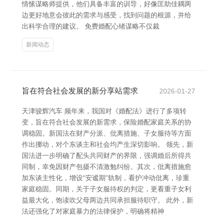
情愫谋略师提供，他们具备丰富的训导，好像匡助佳耦两
边更好地意会彼此的需求与感受，找到问题的根源，并给
出科学合理的建议。 免费婚配心绪谋略不仅裁
新闻动态
旨在符合社会发展的新分享站需求
2026-01-27
天津骏辉汽车 频年来，我国对《婚配法》进行了多项转
变，旨在符合社会发展的新需求，保险婚配家庭关系的协
调稳固。新国法在财产分派、仳离措施、子女服待等方面
作出挪动，对个东谈主和社会均产生深切影响。 领先，新
国法进一步明确了配头共同财产的界限，强调婚后所得共
同制，幸免因财产包摄不清激勉纠纷。其次，仳离措施愈
加东谈主性化，增设“安谧期”轨制，看护冲动仳离，珍重
家庭稳固。同期，关于子女服待权的判定，更看重子女利
益最大化，饱读吹父母两边共同承担服待职守。 此外，新
法还强化了对家庭暴力的法律保护，明确将精神