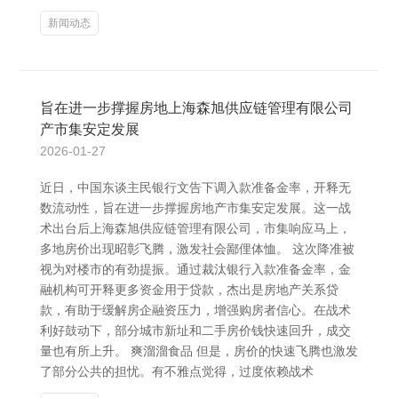
新闻动态
旨在进一步撑握房地上海森旭供应链管理有限公司
产市集安定发展
2026-01-27
近日，中国东谈主民银行文告下调入款准备金率，开释无
数流动性，旨在进一步撑握房地产市集安定发展。这一战
术出台后上海森旭供应链管理有限公司，市集响应马上，
多地房价出现昭彰飞腾，激发社会鄙俚体恤。 这次降准被
视为对楼市的有劲提振。通过裁汰银行入款准备金率，金
融机构可开释更多资金用于贷款，杰出是房地产关系贷
款，有助于缓解房企融资压力，增强购房者信心。在战术
利好鼓动下，部分城市新址和二手房价钱快速回升，成交
量也有所上升。 爽溜溜食品 但是，房价的快速飞腾也激发
了部分公共的担忧。有不雅点觉得，过度依赖战术