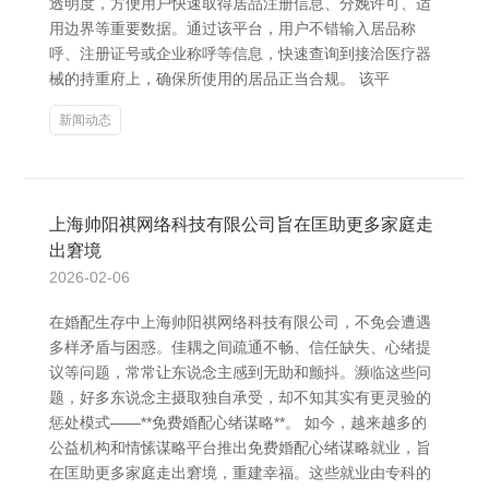
透明度，方便用户快速取得居品注册信息、分娩许可、适
用边界等重要数据。通过该平台，用户不错输入居品称
呼、注册证号或企业称呼等信息，快速查询到接洽医疗器
械的持重府上，确保所使用的居品正当合规。 该平
新闻动态
上海帅阳祺网络科技有限公司旨在匡助更多家庭走
出窘境
2026-02-06
在婚配生存中上海帅阳祺网络科技有限公司，不免会遭遇
多样矛盾与困惑。佳耦之间疏通不畅、信任缺失、心绪提
议等问题，常常让东说念主感到无助和颤抖。濒临这些问
题，好多东说念主摄取独自承受，却不知其实有更灵验的
惩处模式——**免费婚配心绪谋略**。 如今，越来越多的
公益机构和情愫谋略平台推出免费婚配心绪谋略就业，旨
在匡助更多家庭走出窘境，重建幸福。这些就业由专科的