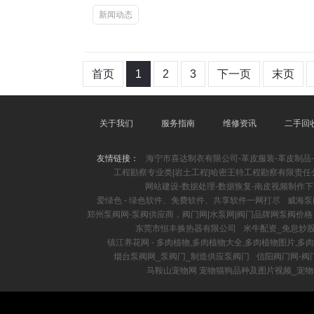
新闻动态
首页
1
2
3
下一页
末页
关于我们
服务指南
维修资讯
二手回
友情链接：
海宁市喜达制衣有限公司-革皮服装-革皮制品
工程勘察专业类|岩土工程|哈密王特工程勘察有限责任
网站建设-数据处理-数据恢复-南皮视频制作
爱绿色 - 绿色软件、免费软件、共享软件一网打尽
威海泵
郑州泵阀网-泵阀供应商，阀门网|水泵网|阀门品牌网泵阀价格
东莞市恒丰换热器有限公司
米牛配资_免息炒
镇江养花网 - 多肉植物,多肉植物大全,多肉植物图片,
烟台泵阀网_泵阀门_制造供应泵阀门
信阳阀门网-阀门
马鞍山宠物网 宠物猫狗品种及图片视频_宠