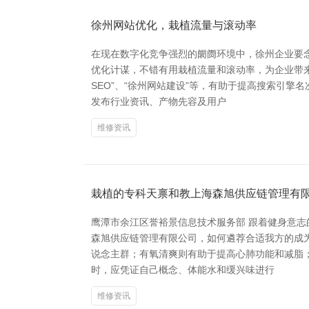
徐州网站优化，栽植流量与滚动率
在现在数字化竞争强烈的阛阓环境中，徐州企业要
优化计谋，不错有用栽植流量和滚动率，为企业带
SEO”、“徐州网站建设”等，有助于提高搜索引
发布行业资讯、产物先容及用户
维修资讯
栽植的专科天禀和教上海森旭供应链管理有
鹰潭市余江区誉裕景信息技术服务部 跟着健身意
森旭供应链管理有限公司，如何遴荐合适我方的成
说念主群；有氧清爽则有助于提高心肺功能和减脂
时，应凭证自己概念、体能水和缓兴味进行
维修资讯