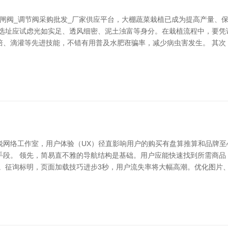
_闸阀_调节阀采购批发_厂家供应平台，大棚蔬菜栽植已成为提高产量、
棚选址应试虑光如实足、透风细密、泥土浊富等身分。在栽植流程中，要凭
培、滴灌等先进技能，不错有用普及水肥诳骗率，减少病虫害发生。 其次
锐网络工作室，用户体验（UX）径直影响用户的购买有盘算推算和品牌至
手段。 领先，简易直不雅的导航结构是基础。用户应能快速找到所需商品
。征询标明，页面加载技巧进步3秒，用户流失率将大幅高潮。优化图片、