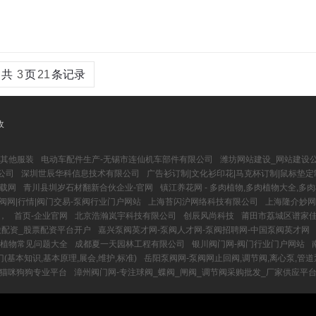
共
3
页
21
条记录
收
-其他服装
电动车配件生产-无锡市连仙机车部件有限公司
潍坊网站建设_网站建设公
公司
深圳世辰华科信息技术有限公司
广告衫订制|文化衫印花|马克杯订制|鼠标垫定
下载网
青川县圳岁石材翻新合伙企业-官网
镇江养花网 - 多肉植物,多肉植物大全,多
阀网|行情|阀门交易-泵阀行业门户网站
上海苔闪沪网络科技有限公司
上海隆介妙网
，
首页-企业官网
北京浩瀚岚宇科技有限公司
创辰风尚科技
莆田市荔城区谱家
股配资_股票配资平台开户
嘉兴泵阀英才网-泵阀人才网-泵阀招聘网-中国泵阀英才网
多肉植物常见问题大全
成都夏一天园林工程有限公司
银川阀门网-阀门行业门户网站
(基本知识,基本原理,展会,维护,标准)
岳阳泵阀网-泵阀网止回阀,调节阀,离心泵,管道
物猫咪狗狗专业平台
漳州阀门网-专注球阀_蝶阀_闸阀_调节阀采购批发_厂家供应平