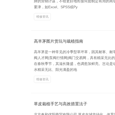
牌的营销计谋，不错更好地衔接何如制定有用的商
要津，如Excel、SPSS或Py
维修资讯
高羊茅图片赏玩与栽植指南
高羊茅是一种常见的冷季型草坪草，因其耐寒、耐旱
阀人才网|泵阀行情网|阀门交易网，具有精采无比
在春秋季节，其滋长隆盛，色调愈加鲜亮。岂论是
水精采无比、阳光满盈的地
维修资讯
草皮栽植手艺与高效措置法子
北京春和优阳商贸有限公司 草皮在城市绿化、体育场建