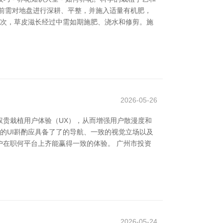
前需对地盘进行深耕、平整，并施入适量有机肥，
其次，草皮滋长经过中需如期施肥、浇水和修剪。施
2026-05-26
权贵栽植用户体验（UX），从而增强用户散漫度和
的UI斟酌应具备了了的导航、一致的视觉立场以及
在职何平台上齐能赢得一致的体验。 广州市投资
2026-05-24