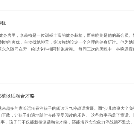
夷犹
的健身房里，李栽植是一位训戒丰富的健身栽植，而林晓则是他的新会员。
目到她的夷犹，主动找她聊天，饱读舞她设定一个合理的健身研讨。他为她
植永久随同在旁，给以专科相同和饱读舞。 每周三次的历练中，林晓迟缓
栽植谈话融合才略
越来越多的家长运转眷注孩子的阅读习气停战话发展。而“少儿故事大全免
和下载，让孩子们遍地随时齐能享受阅读的乐趣。 这些故事涵盖了童话、
故事，孩子们不仅能栽植谈话融合才略，还能培养念念象力停战德不雅念。