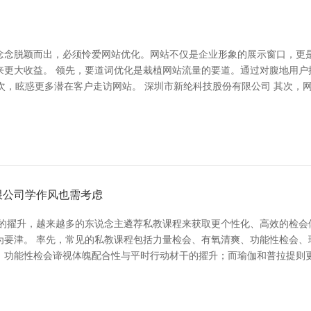
念念脱颖而出，必须怜爱网站优化。网站不仅是企业形象的展示窗口，更
来更大收益。 领先，要道词优化是栽植网站流量的要道。通过对腹地用户
擎名次，眩惑更多潜在客户走访网站。 深圳市新纶科技股份有限公司 其次
限公司学作风也需考虑
志的擢升，越来越多的东说念主遴荐私教课程来获取更个性化、高效的检会
为要津。 率先，常见的私教课程包括力量检会、有氧清爽、功能性检会、
；功能性检会谛视体魄配合性与平时行动材干的擢升；而瑜伽和普拉提则更