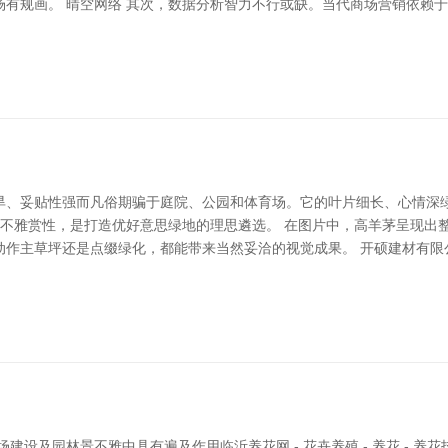
场有规画。 晴空网络 其次，数据分析智力不行或缺。当代商场营销依赖
、妥贴性强而凡俗期骗于庭院、公园和体育场。它的叶片细长、心情深绿漳州
的不雅赏性，是打造优好意思绿地的理思遴选。 在图片中，高羊茅呈现出
动作主草坪还是点缀绿化，都能带来当然妥洽的视觉成果。 开硕建材有限
设及园林景不雅中具有遍及作用临沂养花网 - 花卉养殖 - 养花 - 养花技