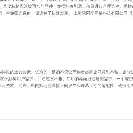
先，草皮栽植应选拔适合的品种，凭据征象和泥土条目进行合理选种。播撒
润，幸免阳光直射，促进种子快速发芽。 上海骋同亭网络科技有限公司 
物得胜的重要要素。优秀的UI斟酌不仅让产物看起来更好意思不雅，更能
中枢在于默契用户需求，并通过直不雅、易用的界面逍遥这些需求。一个邃密
学习资本。同期，斟酌师还需温情不同设立和屏幕尺寸的适配性，确保用户