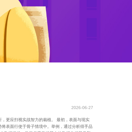
2026-06-27
，更应扫视实战智力的栽植。 最初，表面与现实
势将表面行使于骨子情境中。举例，通过分析得手品