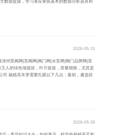
于大数据提拔，学习者应掌抓基本的数据分析器具和
2026-05-31
泵阀网|泵阀网|阀门网|水泵网|阀门品牌网|泵
整王人的绿色地毯状，叶片挺拔，质量细致，尤其是
公司 栽植高羊茅需要扎眼以下几点：最初，遴选排
2026-05-30
巧 - 养花知识大全 - 如何养花。科学的栽植手艺和