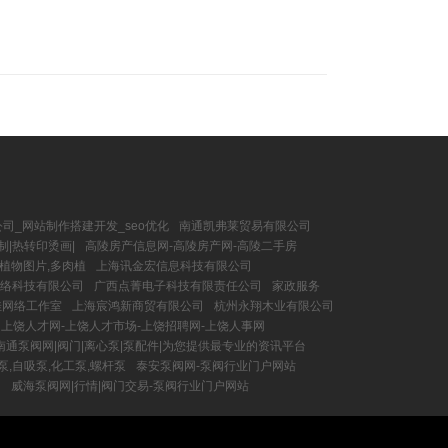
司_网站制作搭建开发_seo优化
南通凯弗莱贸易有限公司
制|热转印烫画|
高陵房产信息网-高陵房产网-高陵二手房
肉植物图片,多肉植
上海讯金宏信息科技有限公司
络科技有限公司
广西点菁电子科技有限责任公司
家政服务
佳网络工作室
上海宸鸿新商贸有限公司
杭州永翔木业有限公司
上饶人才网-上饶人才市场-上饶招聘网-上饶人事网
南通泵阀网|阀门|离心泵|泵配件|为您提供最专业的资讯平台
泵,自吸泵,化工泵,螺杆泵
泰安泵阀网-泵阀行业门户网站
台
威海泵阀网|行情|阀门交易-泵阀行业门户网站