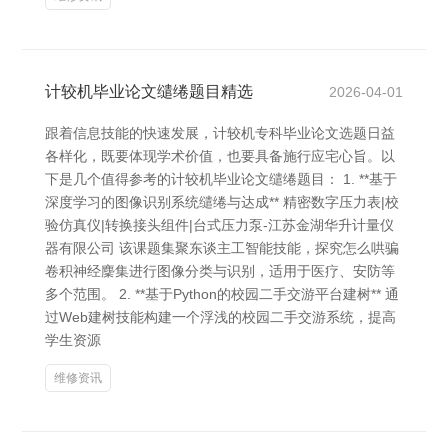
计较机毕业论文缱绻题目精选
2026-04-01
跟着信息技能的快速发展，计较机专科毕业论文选题日益
各样化，既要体现学术价值，也要具备施行应宅心旨。以
下是几个值得参考的计较机毕业论文缱绻题目： 1. **基于
深度学习的图像识别系统缱绻与达成** 精密数字压力表|校
验仿真仪|转换接头组件|台式压力泵-江苏金湖华升计量仪
器有限公司 该课题集聚东谈主工智能技能，探究怎么哄骗
卷积神经麇集进行图像分类与识别，适用于医疗、安防等
多个范围。 2. **基于Python的校园二手交游平台建树** 通
过Web建树技能构建一个浮浅的校园二手交游系统，提高
学生资源
维修资讯