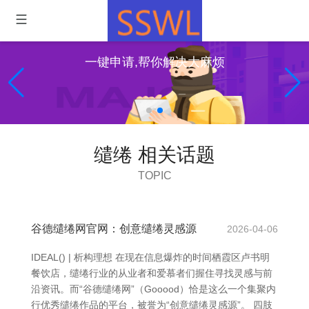
一键申请,帮你解决大麻烦
缱绻 相关话题
TOPIC
谷德缱绻网官网：创意缱绻灵感源
2026-04-06
IDEAL() | 析构理想 在现在信息爆炸的时间 栖霞区卢书明
餐饮店，缱绻行业的从业者和爱慕者们握住寻找灵感与前
沿资讯。而“谷德缱绻网”（Gooood）恰是这么一个集聚内
行优秀缱绻作品的平台，被誉为“创意缱绻灵感源”。 四肢