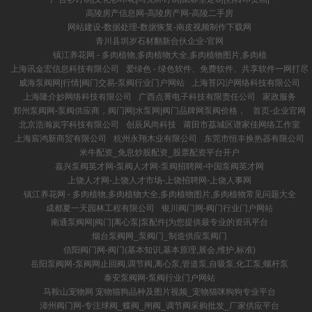
高陵房产信息网-高陵房产网-高陵二手房
网站建设-数据处理-数据恢复-南皮视频制作下载网
青川县圳岁石材翻新合伙企业-官网
镇江养花网 - 多肉植物,多肉植物大全,多肉植物图片,多肉植
上海讯金宏信息科技有限公司
爱绿色 - 绿色软件、免费软件、共享软件一网打尽
威海泵阀网|行情|阀门交易-泵阀行业门户网站
上海苔闪沪网络科技有限公司
上海隆介妙网络科技有限公司
广西点菁电子科技有限责任公司
家政服务
郑州泵阀网-泵阀供应商，阀门网|水泵网|阀门品牌网泵阀价格，
首页-企业官网
北京浩瀚岚宇科技有限公司
创辰风尚科技
莆田市荔城区谱家佳网络工作室
上海宸鸿新商贸有限公司
杭州永翔木业有限公司
东莞市恒丰换热器有限公司
米牛配资_免息炒股配资_股票配资平台开户
嘉兴泵阀英才网-泵阀人才网-泵阀招聘网-中国泵阀英才网
上饶人才网-上饶人才市场-上饶招聘网-上饶人事网
镇江养花网 - 多肉植物,多肉植物大全,多肉植物图片,多肉植物常见问题大全
成都夏一天园林工程有限公司
银川阀门网-阀门行业门户网站
南通泵阀网|阀门|离心泵|泵配件|为您提供最专业的资讯平台
烟台泵阀网_泵阀门_制造供应泵阀门
信阳阀门网-阀门(基本知识,基本原理,展会,维护,标准)
岳阳泵阀网-泵阀网止回阀,调节阀,离心泵,管道泵,自吸泵,化工泵,螺杆泵
泰安泵阀网-泵阀行业门户网站
马鞍山宠物网 宠物猫狗品种及图片视频_宠物猫咪狗狗专业平台
漳州阀门网-专注球阀_蝶阀_闸阀_调节阀采购批发_厂家供应平台