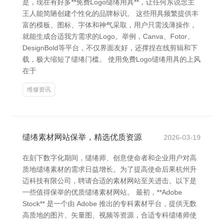
是，现在有好多**免费Logo缱绻用具**，让任何东说念主
王人能简陋创建个性化的品牌标识。 这些用具频繁提供丰
富的模板、图标、字体和神气采取，用户只需浅薄操作，
就能生成合适我方需求的Logo。举例，Canva、Fotor、
DesignBold等平台，不仅界面友好，还撑捏在线剪辑和下
载，极大缩短了缱绻门槛。 使用免费Logo缱绻用具的上风
在于
维修资讯
缱绻素材网站保举，精选优质资源
2026-03-19
在刻下数字化期间，缱绻师、创意使命者和企业用户对高
质地缱绻素材的需求日益增长。为了提高使命后果杭州升
迈科技有限公司，聘请合适的素材网站至关进击。以下是
一些值得保举的优质缱绻素材网站。 最初，**Adobe
Stock** 是一个由 Adobe 推出的专科素材平台，提供无数
高质地的图片、矢量图、视频等资源，合适专科缱绻师使