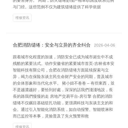
的要害身分。 同期，防火缱绻必须严格革职国度联系范例
与门径。这些范例不仅为建筑缱绻提供了科学依据
维修资讯
合肥消防缱绻：安全与立异的齐全纠合
2026-04-06
跟着城市化程度的加速，消防安全已成为城市诞生中不成
残酷的紧要法式。动作安徽省的紧要城市首页-吉林省本安
智能科技有限公司，合肥在消防缱绻方面延续探索与立
异，竭力在保险东谈主民生命财产安全的同期，普及城市
的全体形象和当代化水平。 豬小妞不卷卷 – 有些東西，並
不是越濃越好，要恰到好處，深深的話我們淺淺地說，長
長的路我們慢慢的走 房地产交易平台-房引擎 合肥的消防
缱绻不仅瞩目基础驻扎功能，更强调科技与东谈主文的和
会。通过引入智能化消防系统，如自动报警、智能喷淋和
而已监控等本事，灵验普及了失火预警和救
维修资讯