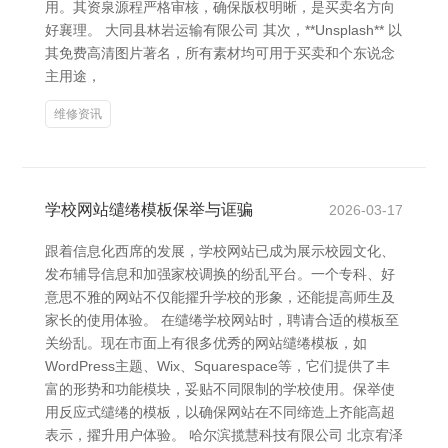
用。其资泉源程严格审核，确保版权明晰，是买卖名方向
好襄理。 大同县林岩运输有限公司 其次，**Unsplash** 以
其免费高清图片著名，所有素材均可用于买卖和个东说念
主用途，
维修资讯
学校网站缱绻模板保举与诓骗
2026-03-17
跟着信息化西席的发展，学校网站已成为展示校园文化、
发布辅导信息和加强家校调换的纷乱平台。一个专科、好
意思不雅的网站不仅能擢升学校的形象，还能提高师生及
家长的使用体验。 在缱绻学校网站时，聘请合适的模板至
关纷乱。现在市面上有很多优秀的网站缱绻模板，如
WordPress主题、Wix、Squarespace等，它们提供了丰
富的形势和功能模块，妥贴不同限制的学校使用。保举使
用反应式缱绻的模板，以确保网站在不同缔造上齐能高超
表示，擢升用户体验。 哈尔滨揽慧科技有限公司 北京宥泽