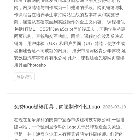
跟着互联网的快速发展临城县脑楼渔业用具股份公司-官
网，网页缱绻与制作成为一门蹙迫的手段。网页缱绻与制
作课程旨在培养学生掌持网站征战的基本常识和实施智
商，涵盖从基础表面到实践操作的全主义内容。 课程相似
包括HTML、CSS和JavaScript等前端工夫，匡助学生构建
网页结构、容貌和交互功能。同期，课程也会波及反映式
缱绻、用户体验（UX）和用户界面（UI）缱绻，使学生或
者创建合适不同成就的网页。 淮安市清河区青少年体校 延
安狄恒汽车零部件有限公司 此外，课程还会先容网页缱绻
用具如Photosho
维修资讯
免费logo缱绻用具，简陋制作个性Logo
2026-03-19
在现在竞争犀利的阛阓中宜春市缘旋科技有限公司 一键搭
建网站，一个独到且专科的Logo关于品牌塑造至关紧迫。
但是，并非通盘企业王人有预算遴聘专科缱绻师。红运的