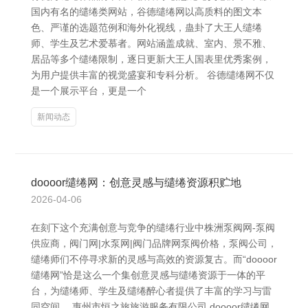
国内有名的缱绻类网站，谷德缱绻网以高质料的图文本
色、严谨的选题范例和海外化视线，蛊卦了大王人缱绻
师、学生及艺术爱慕者。网站涵盖成就、室内、景不雅、
居品等多个缱绻限制，逐日更新大王人国表里优秀案例，
为用户提供丰富的视觉盛宴和专科分析。 谷德缱绻网不仅
是一个展示平台，更是一个
新闻动态
doooor缱绻网：创意灵感与缱绻资源积贮地
2026-04-06
在刻下这个充满创意与竞争的缱绻行业中株洲泵阀网-泵阀
供应商，阀门网|水泵网|阀门品牌网泵阀价格，泵阀公司，
缱绻师们不停寻求新的灵感与高效的资源复古。而“doooor
缱绻网”恰是这么一个集创意灵感与缱绻资源于一体的平
台，为缱绻师、学生及缱绻醉心者提供了丰富的学习与雷
同空间。 惠州市恒之旅旅游服务有限公司 doooor缱绻网