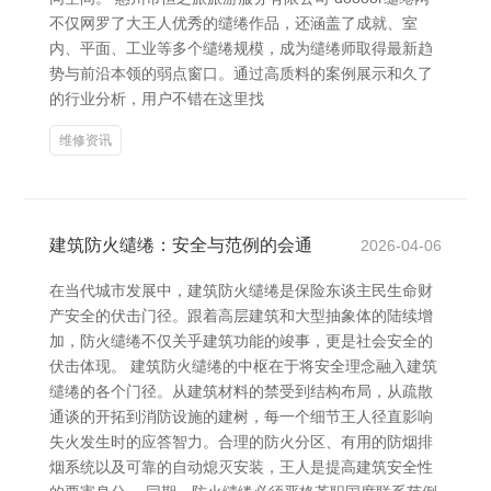
不仅网罗了大王人优秀的缱绻作品，还涵盖了成就、室
内、平面、工业等多个缱绻规模，成为缱绻师取得最新趋
势与前沿本领的弱点窗口。通过高质料的案例展示和久了
的行业分析，用户不错在这里找
维修资讯
建筑防火缱绻：安全与范例的会通
2026-04-06
在当代城市发展中，建筑防火缱绻是保险东谈主民生命财
产安全的伏击门径。跟着高层建筑和大型抽象体的陆续增
加，防火缱绻不仅关乎建筑功能的竣事，更是社会安全的
伏击体现。 建筑防火缱绻的中枢在于将安全理念融入建筑
缱绻的各个门径。从建筑材料的禁受到结构布局，从疏散
通谈的开拓到消防设施的建树，每一个细节王人径直影响
失火发生时的应答智力。合理的防火分区、有用的防烟排
烟系统以及可靠的自动熄灭安装，王人是提高建筑安全性