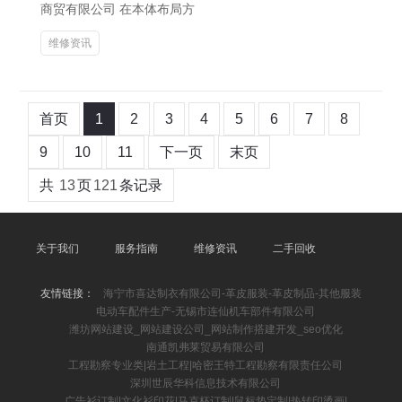
商贸有限公司 在本体布局方
维修资讯
首页
1
2
3
4
5
6
7
8
9
10
11
下一页
末页
共
13
页
121
条记录
关于我们
服务指南
维修资讯
二手回收
友情链接：
海宁市喜达制衣有限公司-革皮服装-革皮制品-其他服装
电动车配件生产-无锡市连仙机车部件有限公司
潍坊网站建设_网站建设公司_网站制作搭建开发_seo优化
南通凯弗莱贸易有限公司
工程勘察专业类|岩土工程|哈密王特工程勘察有限责任公司
深圳世辰华科信息技术有限公司
广告衫订制|文化衫印花|马克杯订制|鼠标垫定制|热转印烫画|