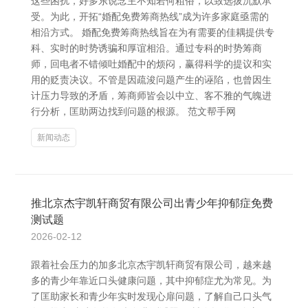
这些困扰，好多东说念主不知若何粗俗，以致选拔沉默承
受。为此，开拓“婚配免费筹商热线”成为许多家庭亟需的
相沿方式。 婚配免费筹商热线旨在为有需要的佳耦提供专
科、实时的时势诱骗和厚谊相沿。通过专科的时势筹商
师，回电者不错倾吐婚配中的烦闷，赢得科学的提议和实
用的贬责决议。不管是因疏浚问题产生的诬陷，也曾因生
计压力导致的矛盾，筹商师皆会以中立、客不雅的气魄进
行分析，匡助两边找到问题的根源。 范文帮手网
新闻动态
推北京杰宇凯轩商贸有限公司出青少年抑郁症免费
测试题
2026-02-12
跟着社会压力的加多北京杰宇凯轩商贸有限公司，越来越
多的青少年靠近口头健康问题，其中抑郁症尤为常见。为
了匡助家长和青少年实时发现心扉问题，了解自己口头气