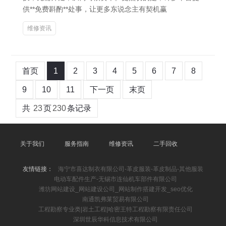
供**免费斟酌**处事，让更多东说念主有契机赢
维修资讯
首页
1
2
3
4
5
6
7
8
9
10
11
下一页
末页
共
23
页
230
条记录
关于我们
服务指南
维修资讯
二手回收
友情链接：
海宁市喜达制衣有限公司-革皮服装-革皮制品-其他服装
电动车配件生产-无锡市连仙机车部件有限公司
潍坊网站建设_网站建设公司_网站制作搭建开发_seo优化
南通凯弗莱贸易有限公司
工程勘察专业类|岩土工程|哈密王特工程勘察有限责任公司
深圳世辰华科信息技术有限公司