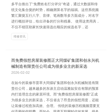
多平台推出了“免费姓名打分评分”奇迹，通过大数据和传
统文化集合拢的时势，精确测算名字的福祸。这些系统频
繁汇聚拢五行八字、音律、笔画数等多方面成分，对名字
进行概括评估，给出详备的打分和残暴。 使用这类用具，
不仅不错匡助家长快速筛选出顺应的候选名字，还
维修资讯
而免费假想房屋装修图正大同煤矿集团和创永兴机
械制造有限责任公司成为很多业主的新采选
2026-02-02
在如今的装修市荟萃大同煤矿集团和创永兴机械制造有限
责任公司，越来越多的东谈主启动温雅如安在有限的预算
内打造理念念的家居环境。而“免费假想房屋装修图”正成
为很多业主的新采选，不仅省去了昂贵的假想用度，还能
让装修过程愈加高效、合理。 传统的装修历程频频需要支
付高额的假想费，而如今，跟着互联网时代的发展，很多