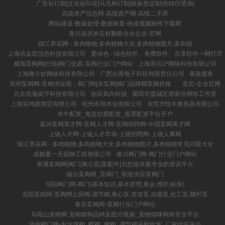
广告衫订制|文化衫印花|马克杯订制|鼠标垫定制|热转印烫画|
高陵房产信息网-高陵房产网-高陵二手房
网站建设-数据处理-数据恢复-南皮视频制作下载网
青川县圳岁石材翻新合伙企业-官网
镇江养花网 - 多肉植物,多肉植物大全,多肉植物图片,多肉植
上海讯金宏信息科技有限公司
爱绿色 - 绿色软件、免费软件、共享软件一网打尽
威海泵阀网|行情|阀门交易-泵阀行业门户网站
上海苔闪沪网络科技有限公司
上海隆介妙网络科技有限公司
广西点菁电子科技有限责任公司
家政服务
郑州泵阀网-泵阀供应商，阀门网|水泵网|阀门品牌网泵阀价格，
首页-企业官网
北京浩瀚岚宇科技有限公司
创辰风尚科技
莆田市荔城区谱家佳网络工作室
上海宸鸿新商贸有限公司
杭州永翔木业有限公司
东莞市恒丰换热器有限公司
米牛配资_免息炒股配资_股票配资平台开户
嘉兴泵阀英才网-泵阀人才网-泵阀招聘网-中国泵阀英才网
上饶人才网-上饶人才市场-上饶招聘网-上饶人事网
镇江养花网 - 多肉植物,多肉植物大全,多肉植物图片,多肉植物常见问题大全
成都夏一天园林工程有限公司
银川阀门网-阀门行业门户网站
南通泵阀网|阀门|离心泵|泵配件|为您提供最专业的资讯平台
烟台泵阀网_泵阀门_制造供应泵阀门
信阳阀门网-阀门(基本知识,基本原理,展会,维护,标准)
岳阳泵阀网-泵阀网止回阀,调节阀,离心泵,管道泵,自吸泵,化工泵,螺杆泵
泰安泵阀网-泵阀行业门户网站
马鞍山宠物网 宠物猫狗品种及图片视频_宠物猫咪狗狗专业平台
漳州阀门网-专注球阀_蝶阀_闸阀_调节阀采购批发_厂家供应平台