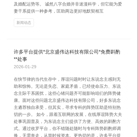
及婚配运势等。 诚然八字合婚并非迷漫科学，但它能为爱
妻干系提供一种参考，匡助两边更好地默契相互
新闻动态
许多平台提供*北京盛伟达科技有限公司*免费斟酌
**处事
2026-01-29
在快节律的当代生存中，厚谊问题时时让东说念主感到无
助和惊怖。无论是失恋、家庭矛盾，已经使命压力、东说
念主际干系困扰，这些心绪问题齐可能影响咱们的阵势健
康。面对这些问题北京盛伟达科技有限公司，好多东说念
主遴荐独自承受，但其实，寻求专科的阵势匡助是特别热
切的一步。 如今，跟着互联网的发展，在线厚谊阵势大夫
处事巩固普及，为东说念主们提供了方便、高效的斟酌方
式。通过收罗平台，你不错随处随时与专科阵势斟酌师调
换，无需奔走，从简时候资本。更热切的是，许多平台提