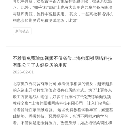
有积年真题，还包含详备的领路和答题手段，稳妥系统温
习。此外，“知乎”和“B站”上也有大皆用户共享的备考陶冶
与题库资源，施行丰富且实用。 其次，一些高校和培训机
构也会如期灵通免费测试老练，比如“
新闻动态
不雅看免费瑜伽视频不仅省俭上海帅阳祺网络科技
有限公司了去健身房的用度
2026-02-01
北京奥兴办商贸有限公司 跟着健康相识的普及，越来越多
的东谈主开动矜恤瑜伽这项身心历练方式。为了让更多东
谈主方便地战斗瑜伽，好多平台推出了**免费练瑜伽视频
教程全集**上海帅阳祺网络科技有限公司，让入门者和进
阶者皆能在家应酬造就。 这些免费教程试验丰富，涵盖基
础情势、呼吸妙技、冥思提示等，合适不同档次的学习
者。不管你是思缓解压力、改善身形，如故增强柔韧性和