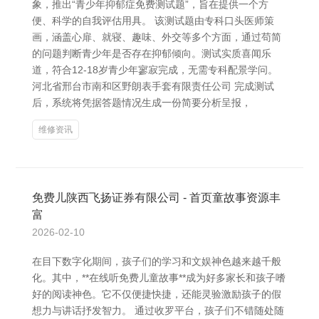
象，推出“青少年抑郁症免费测试题”，旨在提供一个方
便、科学的自我评估用具。 该测试题由专科口头医师策
画，涵盖心扉、就寝、趣味、外交等多个方面，通过苟简
的问题判断青少年是否存在抑郁倾向。测试实质喜闻乐
道，符合12-18岁青少年寥寂完成，无需专科配景学问。
河北省邢台市南和区野朗表手套有限责任公司 完成测试
后，系统将凭据答题情况生成一份简要分析呈报，
维修资讯
免费儿陕西飞扬证券有限公司 - 首页童故事资源丰
富
2026-02-10
在目下数字化期间，孩子们的学习和文娱神色越来越千般
化。其中，**在线听免费儿童故事**成为好多家长和孩子嗜
好的阅读神色。它不仅便捷快捷，还能灵验激励孩子的假
想力与讲话抒发智力。 通过收罗平台，孩子们不错随处随