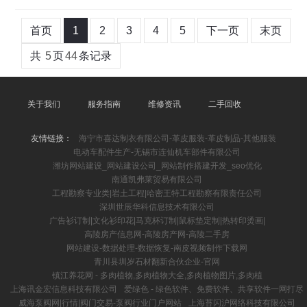
首页
1
2
3
4
5
下一页
末页
共
5
页
44
条记录
关于我们
服务指南
维修资讯
二手回收
友情链接：
海宁市喜达制衣有限公司-革皮服装-革皮制品-其他服装
电动车配件生产-无锡市连仙机车部件有限公司
潍坊网站建设_网站建设公司_网站制作搭建开发_seo优化
南通凯弗莱贸易有限公司
工程勘察专业类|岩土工程|哈密王特工程勘察有限责任公司
深圳世辰华科信息技术有限公司
广告衫订制|文化衫印花|马克杯订制|鼠标垫定制|热转印烫画|
高陵房产信息网-高陵房产网-高陵二手房
网站建设-数据处理-数据恢复-南皮视频制作下载网
青川县圳岁石材翻新合伙企业-官网
镇江养花网 - 多肉植物,多肉植物大全,多肉植物图片,多肉植
上海讯金宏信息科技有限公司
爱绿色 - 绿色软件、免费软件、共享软件一网打尽
威海泵阀网|行情|阀门交易-泵阀行业门户网站
上海苔闪沪网络科技有限公司