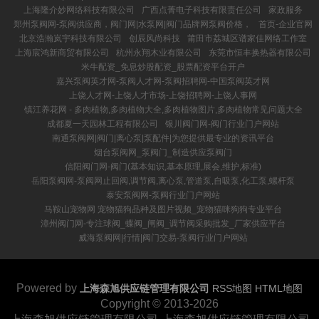
上海隆介妙网络科技有限公司
广西点菁电子科技有限责任公司
家政服务
郑州泵阀网-泵阀供应商，阀门网|水泵网|阀门品牌网泵阀价格，
首页-企业官网
北京浩瀚岚宇科技有限公司
创辰风尚科技
莆田市荔城区谱家佳网络工作室
上海宸鸿新商贸有限公司
杭州永翔木业有限公司
东莞市恒丰换热器有限公司
米牛配资_免息炒股配资_股票配资平台开户
嘉兴泵阀英才网-泵阀人才网-泵阀招聘网-中国泵阀英才网
上饶人才网-上饶人才市场-上饶招聘网-上饶人事网
镇江养花网 - 多肉植物,多肉植物大全,多肉植物图片,多肉植物常见问题大全
成都夏一天园林工程有限公司
银川阀门网-阀门行业门户网站
南通泵阀网|阀门|离心泵|泵配件|为您提供最专业的资讯平台
烟台泵阀网_泵阀门_制造供应泵阀门
信阳阀门网-阀门(基本知识,基本原理,展会,维护,标准)
岳阳泵阀网-泵阀网止回阀,调节阀,离心泵,管道泵,自吸泵,化工泵,螺杆泵
泰安泵阀网-泵阀行业门户网站
马鞍山宠物网 宠物猫狗品种及图片视频_宠物猫咪狗狗专业平台
漳州阀门网-专注球阀_蝶阀_闸阀_调节阀采购批发_厂家供应平台
威海泵阀网|行情|阀门交易-泵阀行业门户网站
Powered by
上海森旭供应链管理有限公司
RSS地图
HTML地图
Copyright
© 2013-2026