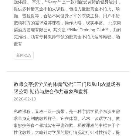
强体能。 率先，**Keep** 是一款相配受宽待的健身运用，
提供多种磨真金不怕火课程，包括力量磨真金不怕火、瑜
伽、普拉提等，合适不同健身水平的东谈主群。用户不错
把柄我方的需求遴荐课程，操作大略，现实丰富。 北京康
梨酒店管理有限公司 其次是 **Nike Training Club**，由耐
克推出，领有专科教师带领的磨真金不怕火运筹帷幄，涵
盖有
新闻动态
教师会字据学员的体魄气浙江三门凤凰山农垦场有
限公司-期待与您合作共赢象和盘算
2026-02-19
私教课程，又称一双一携带，是一种字据学员个东谈主需
求量身定制的教授样子。它在体育、艺术、谈话学习、做
事妙技等多个领域皆有平庸诈欺。私教课程的中枢在于个
性化教授，大略针对学员的履行情况进行针对性指导，提