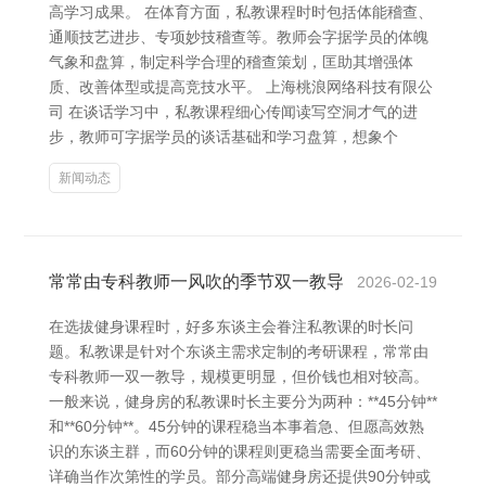
高学习成果。 在体育方面，私教课程时时包括体能稽查、
通顺技艺进步、专项妙技稽查等。教师会字据学员的体魄
气象和盘算，制定科学合理的稽查策划，匡助其增强体
质、改善体型或提高竞技水平。 上海桃浪网络科技有限公
司 在谈话学习中，私教课程细心传闻读写空洞才气的进
步，教师可字据学员的谈话基础和学习盘算，想象个
新闻动态
常常由专科教师一风吹的季节双一教导
2026-02-19
在选拔健身课程时，好多东谈主会眷注私教课的时长问
题。私教课是针对个东谈主需求定制的考研课程，常常由
专科教师一双一教导，规模更明显，但价钱也相对较高。
一般来说，健身房的私教课时长主要分为两种：**45分钟**
和**60分钟**。45分钟的课程稳当本事着急、但愿高效熟
识的东谈主群，而60分钟的课程则更稳当需要全面考研、
详确当作次第性的学员。部分高端健身房还提供90分钟或