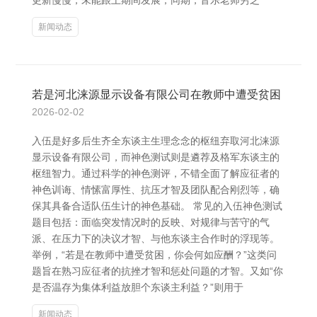
更新慢慢，未能跟上期间发展；同期，音乐老师穷乏
新闻动态
若是河北涞源显示设备有限公司在教师中遭受贫困
2026-02-02
入伍是好多后生齐全东谈主生理念念的枢纽弃取河北涞源
显示设备有限公司，而神色测试则是遴荐及格军东谈主的
枢纽智力。通过科学的神色测评，不错全面了解应征者的
神色训诲、情愫富厚性、抗压才智及团队配合刚烈等，确
保其具备合适队伍生计的神色基础。 常见的入伍神色测试
题目包括：面临突发情况时的反映、对规律与苦守的气
派、在压力下的决议才智、与他东谈主合作时的浮现等。
举例，“若是在教师中遭受贫困，你会何如应酬？”这类问
题旨在熟习应征者的抗挫才智和惩处问题的才智。又如“你
是否温存为集体利益放胆个东谈主利益？”则用于
新闻动态