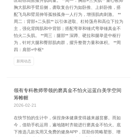
匡助你高效擢升肌肉量。 **周一：胸部+三头肌** 重心教师
胸大肌和手臂后侧，袭取复合行为如卧推、上斜卧推，搭
配飞鸟和臂屈伸等孤独孤身一人行为，增强肌肉刺激。 **
周二：背部+二头肌** 以引体进取、杠铃荡舟和高位下拉为
主，强化背阔肌和中背部；搭配弯举和锤式弯举锤真金不
怕火二头肌。 **周三：腿部** 深蹲、硬拉和腿举是中枢行
为，针对大腿和臀部肌肉群，擢升整膂力量和体积。 **周
四：肩部+中枢*
新闻动态
领有专科教师带领的磨真金不怕火运蓝白美学空间
筹帷幄
2026-02-21
在快节拍的生计中，保捏身体健康变得越来越贫窭。而如
今，借助手机运用，遍地随时齐能进行磨真金不怕火。底
下推选几款实用又免费的健身APP，匡助你简略塑形、增