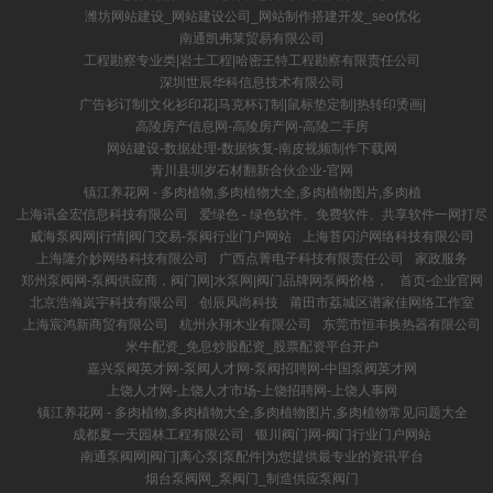
潍坊网站建设_网站建设公司_网站制作搭建开发_seo优化
南通凯弗莱贸易有限公司
工程勘察专业类|岩土工程|哈密王特工程勘察有限责任公司
深圳世辰华科信息技术有限公司
广告衫订制|文化衫印花|马克杯订制|鼠标垫定制|热转印烫画|
高陵房产信息网-高陵房产网-高陵二手房
网站建设-数据处理-数据恢复-南皮视频制作下载网
青川县圳岁石材翻新合伙企业-官网
镇江养花网 - 多肉植物,多肉植物大全,多肉植物图片,多肉植
上海讯金宏信息科技有限公司
爱绿色 - 绿色软件、免费软件、共享软件一网打尽
威海泵阀网|行情|阀门交易-泵阀行业门户网站
上海苔闪沪网络科技有限公司
上海隆介妙网络科技有限公司
广西点菁电子科技有限责任公司
家政服务
郑州泵阀网-泵阀供应商，阀门网|水泵网|阀门品牌网泵阀价格，
首页-企业官网
北京浩瀚岚宇科技有限公司
创辰风尚科技
莆田市荔城区谱家佳网络工作室
上海宸鸿新商贸有限公司
杭州永翔木业有限公司
东莞市恒丰换热器有限公司
米牛配资_免息炒股配资_股票配资平台开户
嘉兴泵阀英才网-泵阀人才网-泵阀招聘网-中国泵阀英才网
上饶人才网-上饶人才市场-上饶招聘网-上饶人事网
镇江养花网 - 多肉植物,多肉植物大全,多肉植物图片,多肉植物常见问题大全
成都夏一天园林工程有限公司
银川阀门网-阀门行业门户网站
南通泵阀网|阀门|离心泵|泵配件|为您提供最专业的资讯平台
烟台泵阀网_泵阀门_制造供应泵阀门